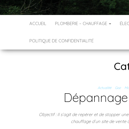
ACCUEIL
PLOMBERIE – CHAUFFAGE
ÉLEC
POLITIQUE DE CONFIDENTIALITÉ
Ca
Actualité
Gaz
Ma
Dépannage 
Objectif : Il s’agit de repérer et de stopper u
chauffage d’un site de vente