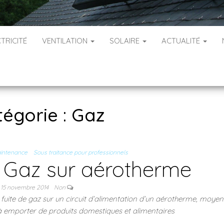
TRICITÉ
VENTILATION
SOLAIRE
ACTUALITÉ
tégorie :
Gaz
intenance
Sous traitance pour professionnels
Gaz sur aérotherme
15 novembre 2014
Non
ne fuite de gaz sur un circuit d’alimentation d’un aérotherme, moye
 à emporter de produits domestiques et alimentaires