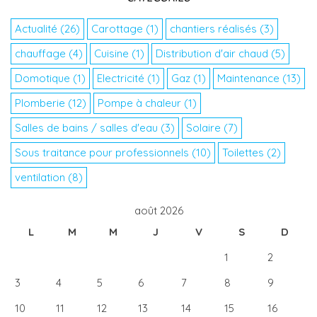
Actualité
(26)
Carottage
(1)
chantiers réalisés
(3)
chauffage
(4)
Cuisine
(1)
Distribution d'air chaud
(5)
Domotique
(1)
Electricité
(1)
Gaz
(1)
Maintenance
(13)
Plomberie
(12)
Pompe à chaleur
(1)
Salles de bains / salles d'eau
(3)
Solaire
(7)
Sous traitance pour professionnels
(10)
Toilettes
(2)
ventilation
(8)
août 2026
L
M
M
J
V
S
D
1
2
3
4
5
6
7
8
9
10
11
12
13
14
15
16