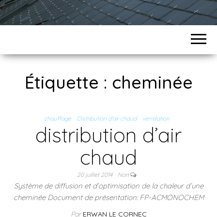
Étiquette :
cheminée
chauffage
Distribution d'air chaud
ventilation
distribution d’air
chaud
20 juillet 2014
Non
Système de diffusion et d’optimisation de la chaleur d’une
cheminée Document de présentation: FP-ACMONOCHEM
Par
ERWAN LE CORNEC