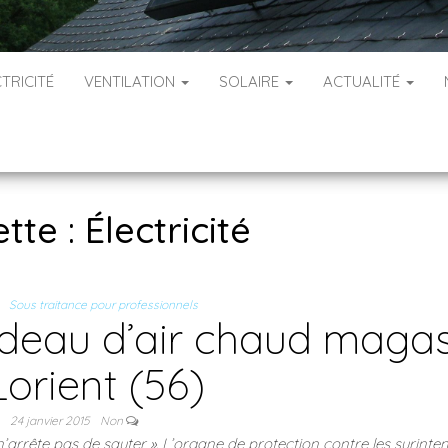
TRICITÉ
VENTILATION
SOLAIRE
ACTUALITÉ
ette :
Électricité
Sous traitance pour professionnels
deau d’air chaud magas
Lorient (56)
24 janvier 2015
Non
d n’arrête pas de sauter ». L’organe de protection contre les surinten