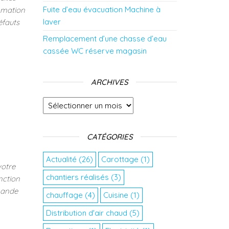
Fuite d’eau évacuation Machine à
mmation
laver
éfauts
Remplacement d’une chasse d’eau
cassée WC réserve magasin
ARCHIVES
Archives
CATÉGORIES
Actualité
(26)
Carottage
(1)
votre
chantiers réalisés
(3)
nction
mande
chauffage
(4)
Cuisine
(1)
Distribution d'air chaud
(5)