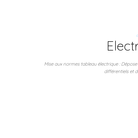
c
Elect
Mise aux normes tableau électrique : Dépose
différentiels et