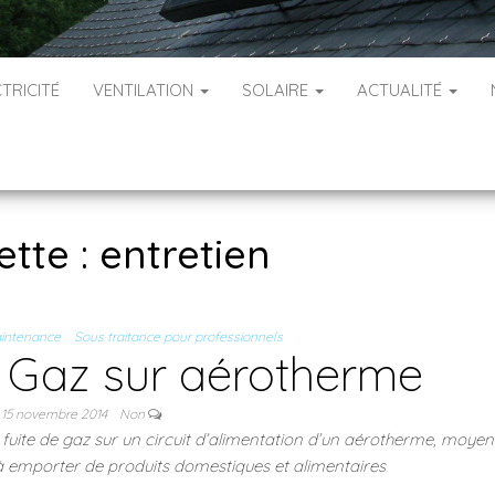
TRICITÉ
VENTILATION
SOLAIRE
ACTUALITÉ
ette :
entretien
intenance
Sous traitance pour professionnels
Gaz sur aérotherme
15 novembre 2014
Non
ne fuite de gaz sur un circuit d’alimentation d’un aérotherme, moye
 à emporter de produits domestiques et alimentaires