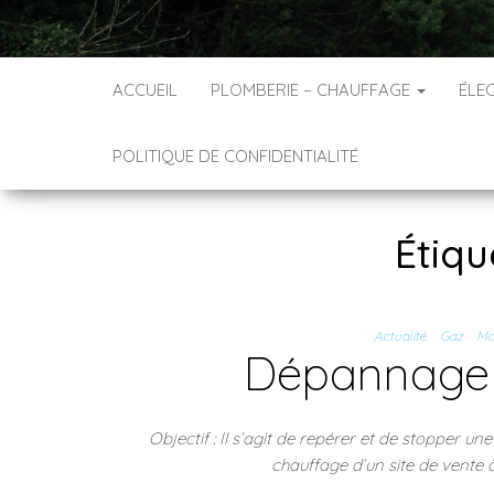
ACCUEIL
PLOMBERIE – CHAUFFAGE
ÉLEC
POLITIQUE DE CONFIDENTIALITÉ
Étiqu
Actualité
Gaz
Ma
Dépannage 
Objectif : Il s’agit de repérer et de stopper u
chauffage d’un site de vente