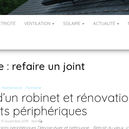
TRICITÉ
VENTILATION
SOLAIRE
ACTUALITÉ
e :
refaire un joint
Maintenance
Plomberie
un robinet et rénovati
nts périphériques
13 novembre 2014
Non
nts périphériques Dépose évier et nettoyage : Retrait du vieux jo