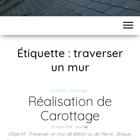
Étiquette :
traverser
un mur
Actualité
Carottage
Réalisation de
Carottage
21 mars 2014
Non
Objectif : Traverser un mur de Béton ou de Pierre , Brique ,