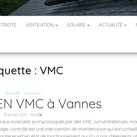
TRICITÉ
VENTILATION
SOLAIRE
ACTUALITÉ
quette :
VMC
Actualité
ventilation
EN VMC à Vannes
15 janvier 2015
Non
eux incendies sont provoqués par des VMC non entretenues. Inc
age, contrôle est une intervention de maintenance qui est conseil
e matériel est en état de fonctionnement qui n’y a pas d’éléments o