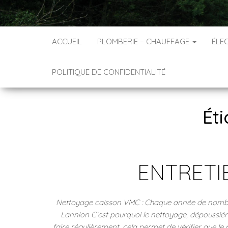
ACCUEIL
PLOMBERIE – CHAUFFAGE
ÉLEC
POLITIQUE DE CONFIDENTIALITÉ
Éti
ENTRETI
Nettoyage caisson VMC : Chaque année de nombr
Lannion C’est pourquoi le nettoyage, dépoussiér
faire régulièrement, cela permet de vérifier que l