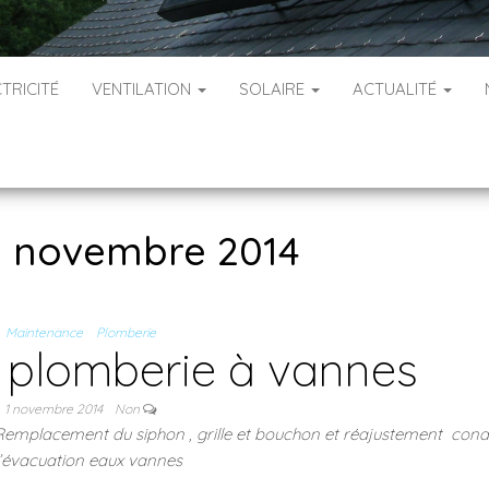
TRICITÉ
VENTILATION
SOLAIRE
ACTUALITÉ
1 novembre 2014
Maintenance
Plomberie
plomberie à vannes
1 novembre 2014
Non
 Remplacement du siphon , grille et bouchon et réajustement con
’évacuation eaux vannes